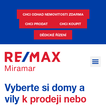
CHCI ODHAD NEMOVITOSTI ZDARMA
CHCI PRODAT
CHCI KOUPIT
DĚDICKÉ ŘÍZENÍ
Chci koupit nemovit
Chci prodat nemovit
Staň se makléře
Vyberte si domy a
vily
k prodeji nebo