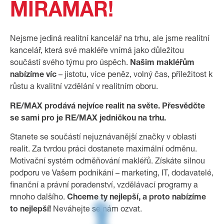
MIRAMAR!
Nejsme jediná realitní kancelář na trhu, ale jsme realitní
kancelář, která své makléře vnímá jako důležitou
součástí svého týmu pro úspěch.
N
ašim makléřům
nabízíme víc
– jistotu, více peněz, volný čas, příležitost k
růstu a kvalitní vzdělání v realitním oboru.
RE/MAX prodává nejvíce realit na světe. Přesvědčte
se sami pro je RE/MAX jedničkou na trhu.
Stanete se součástí nejuznávanější značky v oblasti
realit. Za tvrdou práci dostanete maximální odměnu.
Motivační systém odměňování makléřů. Získáte silnou
podporu ve Vašem podnikání – marketing, IT, dodavatelé,
finanční a právní poradenství, vzdělávací programy a
mnoho dalšího.
Chceme ty nejlepší, a proto nabízíme
to nejlepší!
Neváhejte se nám ozvat.