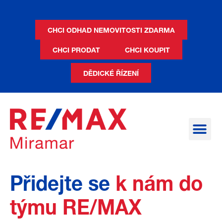
CHCI ODHAD NEMOVITOSTI ZDARMA
CHCI PRODAT
CHCI KOUPIT
DĚDICKÉ ŘÍZENÍ
Chci koupit nemovit
Chci prodat nemovit
Staň se makléře
Přidejte se
k nám do
týmu RE/MAX